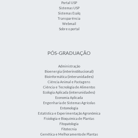
Portal USP
Sistemas USP
Sistemas Esalq
Transparência
Webmail
Sobre o portal
PÓS-GRADUAÇÃO
Administração
(interinstitucional)
Bioenergia
(interunidades)
Bioinformática
Ciência Animal e Pastagens
Ciência e Tecnologia de Alimentos
(interunidades)
Ecologia Aplicada
Economia Aplicada
Engenharia de Sistemas Agrícolas
Entomologia
Estatística e Experimentação Agronômica
Fisiologia e Bioquímica de Plantas
Fitopatologia
Fitotecnia
Genética e Melhoramento de Plantas