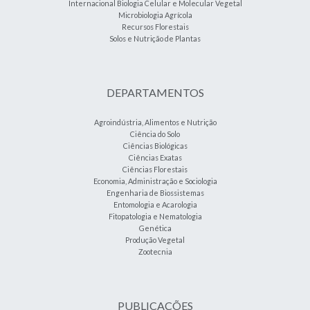
Internacional Biologia Celular e Molecular Vegetal
Microbiologia Agrícola
Recursos Florestais
Solos e Nutrição de Plantas
DEPARTAMENTOS
Agroindústria, Alimentos e Nutrição
Ciência do Solo
Ciências Biológicas
Ciências Exatas
Ciências Florestais
Economia, Administração e Sociologia
Engenharia de Biossistemas
Entomologia e Acarologia
Fitopatologia e Nematologia
Genética
Produção Vegetal
Zootecnia
PUBLICAÇÕES