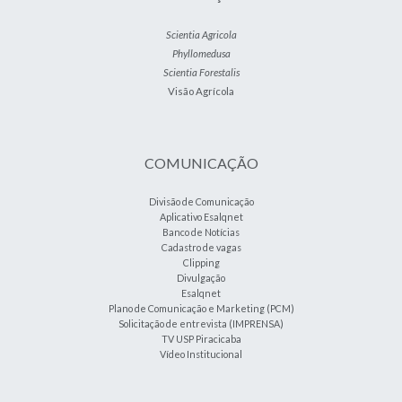
Scientia Agricola
Phyllomedusa
Scientia Forestalis
Visão Agrícola
COMUNICAÇÃO
Divisão de Comunicação
Aplicativo Esalqnet
Banco de Notícias
Cadastro de vagas
Clipping
Divulgação
Esalqnet
Plano de Comunicação e Marketing (PCM)
Solicitação de entrevista (IMPRENSA)
TV USP Piracicaba
Vídeo Institucional