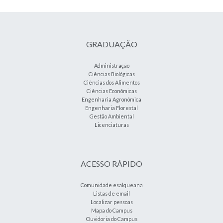
GRADUAÇÃO
Administração
Ciências Biológicas
Ciências dos Alimentos
Ciências Econômicas
Engenharia Agronômica
Engenharia Florestal
Gestão Ambiental
Licenciaturas
ACESSO RÁPIDO
Comunidade esalqueana
Listas de email
Localizar pessoas
Mapa do Campus
Ouvidoria do Campus