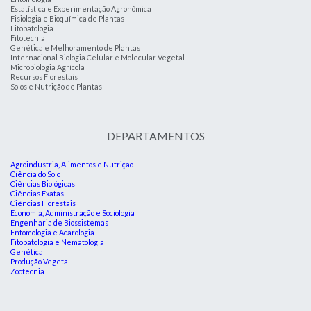
Estatística e Experimentação Agronômica
Fisiologia e Bioquímica de Plantas
Fitopatologia
Fitotecnia
Genética e Melhoramento de Plantas
Internacional Biologia Celular e Molecular Vegetal
Microbiologia Agrícola
Recursos Florestais
Solos e Nutrição de Plantas
DEPARTAMENTOS
Agroindústria, Alimentos e Nutrição
Ciência do Solo
Ciências Biológicas
Ciências Exatas
Ciências Florestais
Economia, Administração e Sociologia
Engenharia de Biossistemas
Entomologia e Acarologia
Fitopatologia e Nematologia
Genética
Produção Vegetal
Zootecnia