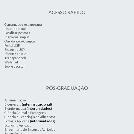
ACESSO RÁPIDO
Comunidade esalqueana
Listas de email
Localizar pessoas
Mapa do Campus
Ouvidoria do Campus
Portal USP
Sistemas USP
Sistemas Esalq
Transparência
Webmail
Sobre o portal
PÓS-GRADUAÇÃO
Administração
(interinstitucional)
Bioenergia
(interunidades)
Bioinformática
Ciência Animal e Pastagens
Ciência e Tecnologia de Alimentos
(interunidades)
Ecologia Aplicada
Economia Aplicada
Engenharia de Sistemas Agrícolas
Entomologia