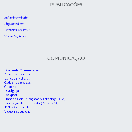
PUBLICAÇÕES
Scientia Agricola
Phyllomedusa
Scientia Forestalis
Visão Agrícola
COMUNICAÇÃO
Divisão de Comunicação
Aplicativo Esalqnet
Banco de Notícias
Cadastro de vagas
Clipping
Divulgação
Esalqnet
Plano de Comunicação e Marketing (PCM)
Solicitação de entrevista (IMPRENSA)
TV USP Piracicaba
Vídeo Institucional