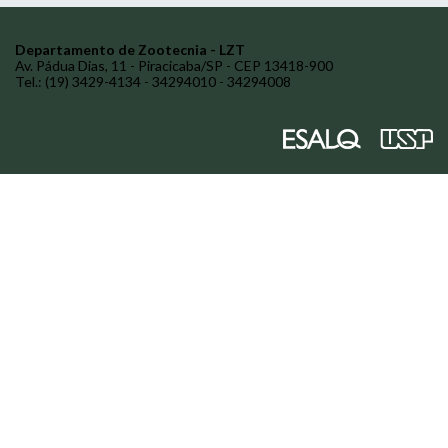
Departamento de Zootecnia - LZT
Av. Pádua Dias, 11 - Piracicaba/SP - CEP 13418-900
Tel.: (19) 3429-4134 - 34294010 - 34294008