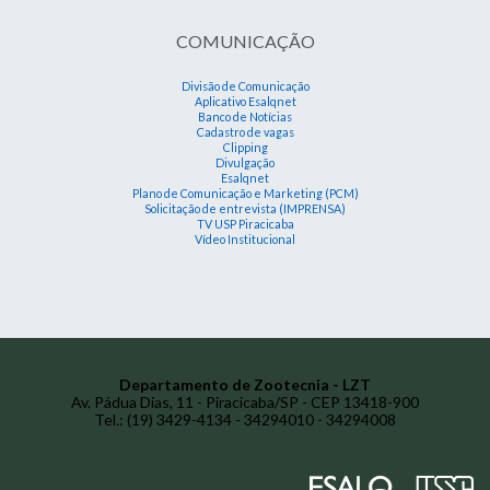
COMUNICAÇÃO
Divisão de Comunicação
Aplicativo Esalqnet
Banco de Notícias
Cadastro de vagas
Clipping
Divulgação
Esalqnet
Plano de Comunicação e Marketing (PCM)
Solicitação de entrevista (IMPRENSA)
TV USP Piracicaba
Vídeo Institucional
Departamento de Zootecnia - LZT
Av. Pádua Dias, 11 - Piracicaba/SP - CEP 13418-900
Tel.: (19) 3429-4134 - 34294010 - 34294008