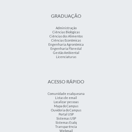
GRADUAÇÃO
Administração
Ciências Biológicas
Ciências dos Alimentos
Ciências Econômicas
Engenharia Agronômica
Engenharia Florestal
Gestão Ambiental
Licenciaturas
ACESSO RÁPIDO
Comunidade esalqueana
Listas de email
Localizar pessoas
Mapa do Campus
Ouvidoria do Campus
Portal USP
Sistemas USP
Sistemas Esalq
Transparência
Webmail