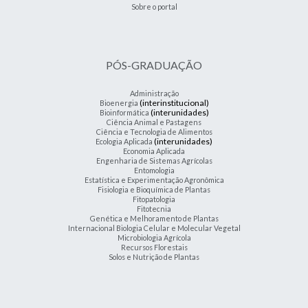
Sobre o portal
PÓS-GRADUAÇÃO
Administração
(interinstitucional)
Bioenergia
(interunidades)
Bioinformática
Ciência Animal e Pastagens
Ciência e Tecnologia de Alimentos
(interunidades)
Ecologia Aplicada
Economia Aplicada
Engenharia de Sistemas Agrícolas
Entomologia
Estatística e Experimentação Agronômica
Fisiologia e Bioquímica de Plantas
Fitopatologia
Fitotecnia
Genética e Melhoramento de Plantas
Internacional Biologia Celular e Molecular Vegetal
Microbiologia Agrícola
Recursos Florestais
Solos e Nutrição de Plantas