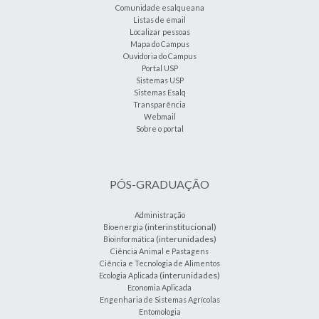
Comunidade esalqueana
Listas de email
Localizar pessoas
Mapa do Campus
Ouvidoria do Campus
Portal USP
Sistemas USP
Sistemas Esalq
Transparência
Webmail
Sobre o portal
PÓS-GRADUAÇÃO
Administração
(interinstitucional)
Bioenergia
(interunidades)
Bioinformática
Ciência Animal e Pastagens
Ciência e Tecnologia de Alimentos
(interunidades)
Ecologia Aplicada
Economia Aplicada
Engenharia de Sistemas Agrícolas
Entomologia