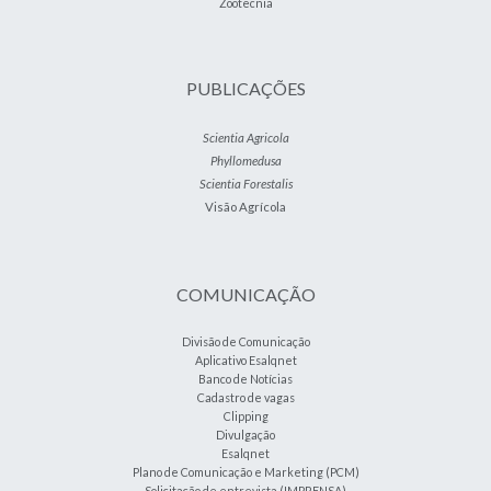
Zootecnia
PUBLICAÇÕES
Scientia Agricola
Phyllomedusa
Scientia Forestalis
Visão Agrícola
COMUNICAÇÃO
Divisão de Comunicação
Aplicativo Esalqnet
Banco de Notícias
Cadastro de vagas
Clipping
Divulgação
Esalqnet
Plano de Comunicação e Marketing (PCM)
Solicitação de entrevista (IMPRENSA)